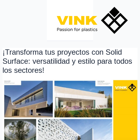
Ir
al
contenido
¡Transforma tus proyectos con Solid
¡Transforma
tus
Surface: versatilidad y estilo para todos
proyectos
los sectores!
con
Solid
Surface:
versatilidad
y
estilo
para
todos
los
sectores!