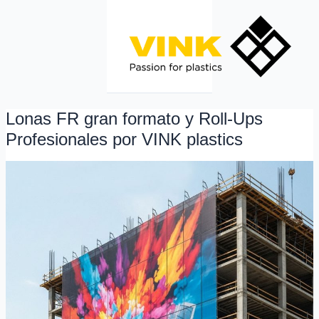
Ir
al
contenido
Lonas FR gran formato y Roll-Ups
Lonas
FR
Profesionales por VINK plastics
gran
formato
y
Roll-
Ups
Profesionales
por
VINK
plastics