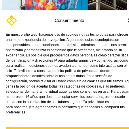
Consentimiento
En nuestro sitio web, hacemos uso de cookies y otras tecnologías para ofrecer
una mejor experiencia de navegación. Algunas de estas tecnologías son
indispensables para el funcionamiento del sitio, mientras que otras nos permit
optimizarlo y personalizar el contenido que te ofrecemos, mejorando así tu
experiencia. Es posible que procesemos datos personales como característica
de identificación y direcciones IP para adaptar anuncios y contenido, así como
para realizar mediciones que nos ayuden a entender cómo interactúas con el
Las lonas de VINK Plastics cumplen con la normativa FR –
sitio. Te invitamos a consultar nuestra política de privacidad, donde
proporcionamos detalles sobre el uso de tus datos. En la sección de
Clasificación al fuego B1, un requisito obligatorio por ley en
configuración, podrás revisar el listado completo de cookies que utilizamos. Aq
entornos públicos y privados.
tienes la opción de aceptar todas las categorías de cookies o, si lo prefieres,
seleccionar de manera individual aquellas que consientes en usar. Para usuar
Read More »
menores de 16 años que deseen aceptar servicios opcionales, es necesario
contar con la autorización de sus tutores legales. Tu privacidad es importante
para nosotros, y te agradecemos la confianza que depositas al compartir tus
preferencias.