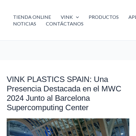
TIENDA ONLINE
VINK
PRODUCTOS
AP
NOTICIAS
CONTÁCTANOS
VINK PLASTICS SPAIN: Una
VINK
PLASTICS
Presencia Destacada en el MWC
SPAIN:
2024 Junto al Barcelona
Una
Presencia
Supercomputing Center
Destacada
en
el
MWC