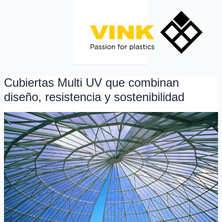
Ir
al
contenido
Cubiertas Multi UV que combinan
Cubiertas
Multi
diseño, resistencia y sostenibilidad
UV
que
combinan
diseño,
resistencia
y
sostenibilidad