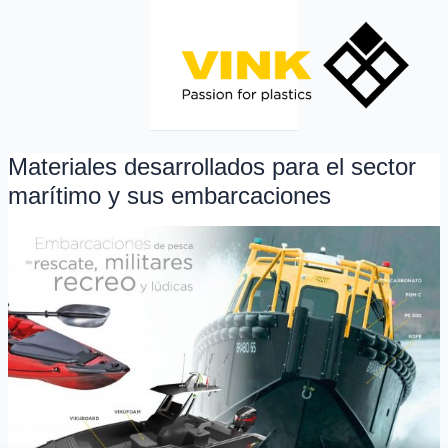
Ir
al
contenido
Materiales desarrollados para el sector
Materiales
desarrollados
marítimo y sus embarcaciones
para
el
sector
marítimo
y
sus
embarcaciones