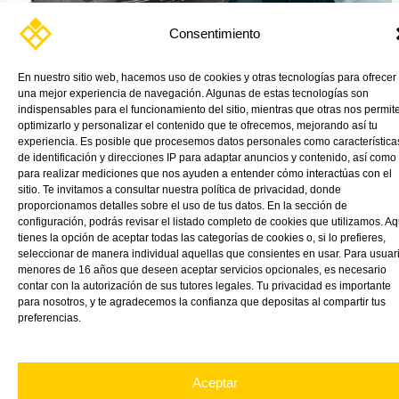
Consentimiento
Materiales desarrollados para el sector marítimo y sus
En nuestro sitio web, hacemos uso de cookies y otras tecnologías para ofrecer
embarcaciones https://vink.es/wp-
una mejor experiencia de navegación. Algunas de estas tecnologías son
content/uploads/2023/04/sector-nautico-vink.webm Hoy
indispensables para el funcionamiento del sitio, mientras que otras nos permit
optimizarlo y personalizar el contenido que te ofrecemos, mejorando así tu
queremos daros a conocer los principales materiales náuticos con
experiencia. Es posible que procesemos datos personales como característica
[…]
de identificación y direcciones IP para adaptar anuncios y contenido, así como
para realizar mediciones que nos ayuden a entender cómo interactúas con el
Read More »
sitio. Te invitamos a consultar nuestra política de privacidad, donde
proporcionamos detalles sobre el uso de tus datos. En la sección de
configuración, podrás revisar el listado completo de cookies que utilizamos. Aq
tienes la opción de aceptar todas las categorías de cookies o, si lo prefieres,
seleccionar de manera individual aquellas que consientes en usar. Para usuar
menores de 16 años que deseen aceptar servicios opcionales, es necesario
contar con la autorización de sus tutores legales. Tu privacidad es importante
para nosotros, y te agradecemos la confianza que depositas al compartir tus
preferencias.
Aceptar