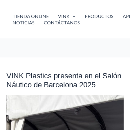
TIENDA ONLINE
VINK
PRODUCTOS
AP
NOTICIAS
CONTÁCTANOS
VINK Plastics presenta en el Salón
VINK
Plastics
Náutico de Barcelona 2025
presenta
en
el
Salón
Náutico
de
Barcelona