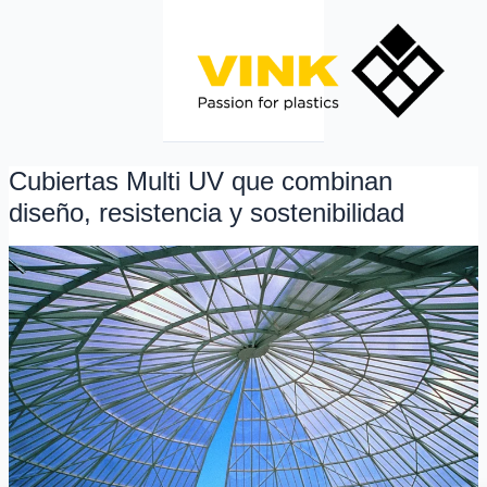
Ir
al
contenido
Cubiertas Multi UV que combinan
Cubiertas
Multi
diseño, resistencia y sostenibilidad
UV
que
combinan
diseño,
resistencia
y
sostenibilidad