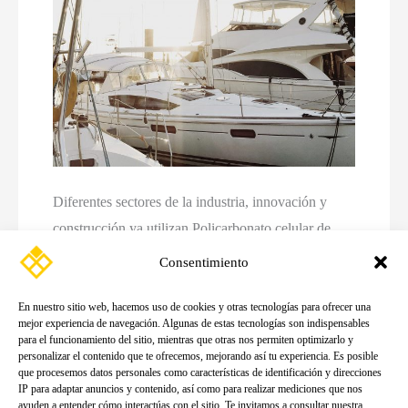
Diferentes sectores de la industria, innovación y
construcción ya utilizan Policarbonato celular de
Exolon y distribuido por VINK Plastics
Consentimiento
Squalo
Read More »
En nuestro sitio web, hacemos uso de cookies y otras tecnologías para ofrecer una
mejor experiencia de navegación. Algunas de estas tecnologías son indispensables
Marine,
para el funcionamiento del sitio, mientras que otras nos permiten optimizarlo y
apuesta
personalizar el contenido que te ofrecemos, mejorando así tu experiencia. Es posible
que procesemos datos personales como características de identificación y direcciones
por
IP para adaptar anuncios y contenido, así como para realizar mediciones que nos
ayuden a entender cómo interactúas con el sitio. Te invitamos a consultar nuestra
el