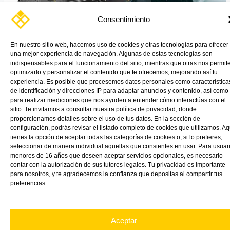
Consentimiento
Materiales desarrollados para el sector marítimo y sus
En nuestro sitio web, hacemos uso de cookies y otras tecnologías para ofrecer
embarcaciones https://vink.es/wp-
una mejor experiencia de navegación. Algunas de estas tecnologías son
content/uploads/2023/04/sector-nautico-vink.webm Hoy
indispensables para el funcionamiento del sitio, mientras que otras nos permit
optimizarlo y personalizar el contenido que te ofrecemos, mejorando así tu
queremos daros a conocer los principales materiales náuticos con
experiencia. Es posible que procesemos datos personales como característica
[…]
de identificación y direcciones IP para adaptar anuncios y contenido, así como
para realizar mediciones que nos ayuden a entender cómo interactúas con el
Read More »
sitio. Te invitamos a consultar nuestra política de privacidad, donde
proporcionamos detalles sobre el uso de tus datos. En la sección de
configuración, podrás revisar el listado completo de cookies que utilizamos. Aq
tienes la opción de aceptar todas las categorías de cookies o, si lo prefieres,
seleccionar de manera individual aquellas que consientes en usar. Para usuar
menores de 16 años que deseen aceptar servicios opcionales, es necesario
contar con la autorización de sus tutores legales. Tu privacidad es importante
para nosotros, y te agradecemos la confianza que depositas al compartir tus
preferencias.
Aceptar