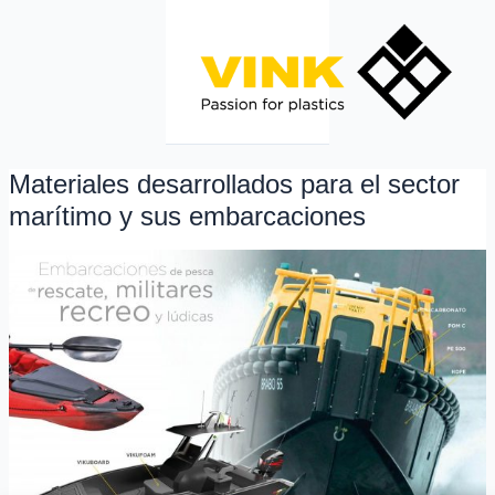
Ir
al
contenido
Materiales desarrollados para el sector
Materiales
desarrollados
marítimo y sus embarcaciones
para
el
sector
marítimo
y
sus
embarcaciones