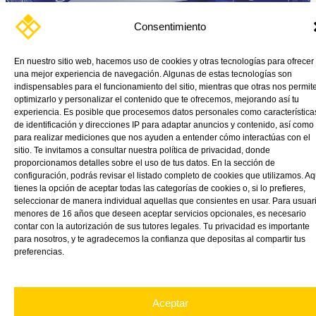
Consentimiento
Policarbonato antiestático: protección, visibilidad y seguridad en
un solo material En sectores donde la acumulación de electricidad
En nuestro sitio web, hacemos uso de cookies y otras tecnologías para ofrecer
estática puede poner […]
una mejor experiencia de navegación. Algunas de estas tecnologías son
indispensables para el funcionamiento del sitio, mientras que otras nos permit
Read More »
optimizarlo y personalizar el contenido que te ofrecemos, mejorando así tu
experiencia. Es posible que procesemos datos personales como característica
de identificación y direcciones IP para adaptar anuncios y contenido, así como
para realizar mediciones que nos ayuden a entender cómo interactúas con el
sitio. Te invitamos a consultar nuestra política de privacidad, donde
proporcionamos detalles sobre el uso de tus datos. En la sección de
configuración, podrás revisar el listado completo de cookies que utilizamos. Aq
tienes la opción de aceptar todas las categorías de cookies o, si lo prefieres,
seleccionar de manera individual aquellas que consientes en usar. Para usuar
menores de 16 años que deseen aceptar servicios opcionales, es necesario
contar con la autorización de sus tutores legales. Tu privacidad es importante
para nosotros, y te agradecemos la confianza que depositas al compartir tus
preferencias.
Aceptar