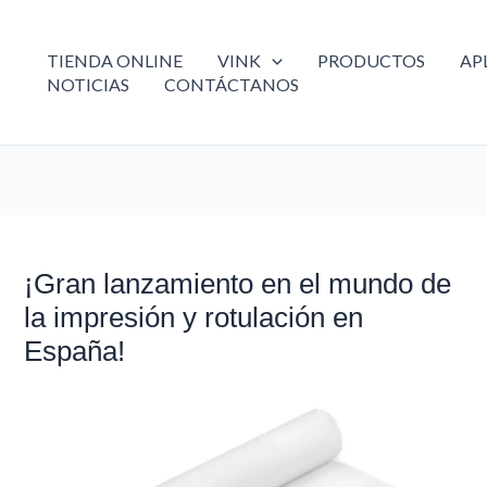
TIENDA ONLINE
VINK
PRODUCTOS
AP
NOTICIAS
CONTÁCTANOS
¡Gran lanzamiento en el mundo de
¡Gran
lanzamiento
la impresión y rotulación en
en
España!
el
mundo
de
la
impresión
y