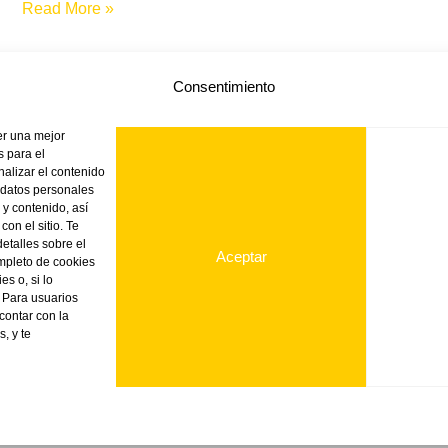
Read More »
Consentimiento
er una mejor
 para el
nalizar el contenido
 datos personales
TIENDA ONLINE
VINK
NOTICIAS
PRODUC
 y contenido, así
on el sitio. Te
etalles sobre el
Aceptar
ompleto de cookies
es o, si lo
. Para usuarios
contar con la
, y te
Copyright © 2026 VINK Plastics