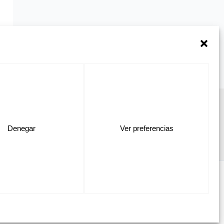
TOS
CONTÁCTANOS
APLICACIONES
CATÁLOGOS
Denegar
Ver preferencias
 Spain VINK Plastics Spain S.L.U.