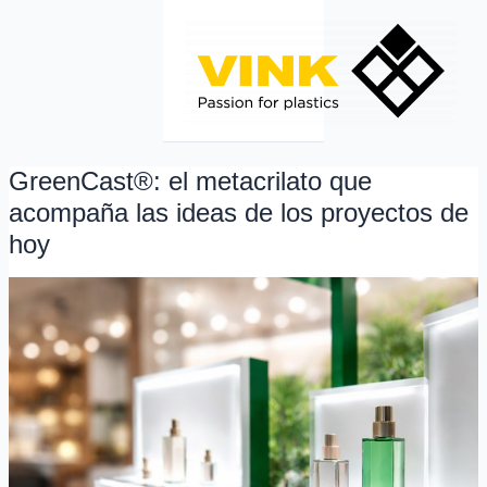
Ir
al
contenido
GreenCast®: el metacrilato que
GreenCast®:
el
acompaña las ideas de los proyectos de
metacrilato
hoy
que
acompaña
las
ideas
de
los
proyectos
de
hoy