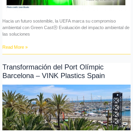
Hacia un futuro sostenible, la UEFA marca su compromiso
ambiental con Green CastⓇ Evaluación del impacto ambiental de
las soluciones
Read More »
Transformación del Port Olímpic
Transformación
del
Barcelona – VINK Plastics Spain
Port
Olímpic
Barcelona
–
VINK
Plastics
Spain