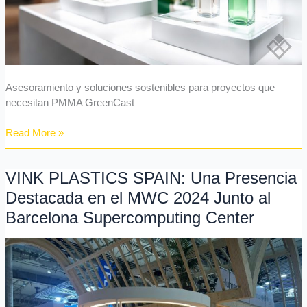
Asesoramiento y soluciones sostenibles para proyectos que
necesitan PMMA GreenCast
Read More »
VINK PLASTICS SPAIN: Una Presencia
VINK
PLASTICS
Destacada en el MWC 2024 Junto al
SPAIN:
Barcelona Supercomputing Center
Una
Presencia
Destacada
en
el
MWC