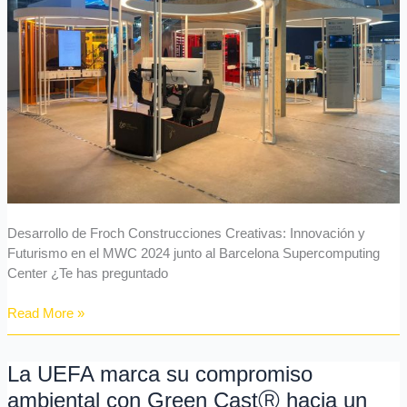
2024
Junto
al
Barcelona
Supercomputing
Center
Desarrollo de Froch Construcciones Creativas: Innovación y
Futurismo en el MWC 2024 junto al Barcelona Supercomputing
Center ¿Te has preguntado
Read More »
La UEFA marca su compromiso
La
UEFA
ambiental con Green CastⓇ hacia un