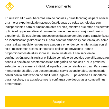
Consentimiento
VINK Plastics Spain contribuye en la transformación del nuevo
En nuestro sitio web, hacemos uso de cookies y otras tecnologías para ofrecer
una mejor experiencia de navegación. Algunas de estas tecnologías son
espacio en el Port Olímpic de Barcelona con GreenCast,
indispensables para el funcionamiento del sitio, mientras que otras nos permit
metacrilato 100%
optimizarlo y personalizar el contenido que te ofrecemos, mejorando así tu
experiencia. Es posible que procesemos datos personales como característica
Read More »
de identificación y direcciones IP para adaptar anuncios y contenido, así como
para realizar mediciones que nos ayuden a entender cómo interactúas con el
sitio. Te invitamos a consultar nuestra política de privacidad, donde
proporcionamos detalles sobre el uso de tus datos. En la sección de
configuración, podrás revisar el listado completo de cookies que utilizamos. Aq
tienes la opción de aceptar todas las categorías de cookies o, si lo prefieres,
seleccionar de manera individual aquellas que consientes en usar. Para usuar
menores de 16 años que deseen aceptar servicios opcionales, es necesario
contar con la autorización de sus tutores legales. Tu privacidad es importante
para nosotros, y te agradecemos la confianza que depositas al compartir tus
preferencias.
TIENDA ONLINE
PRODUCTOS
APLICACIONES
CATÁLOGOS
NOTICIAS
CONTÁCTANOS
VINK
Aceptar