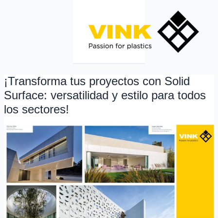
Ir
al
contenido
¡Transforma tus proyectos con Solid
¡Transforma
tus
Surface: versatilidad y estilo para todos
proyectos
los sectores!
con
Solid
Surface:
versatilidad
y
estilo
para
todos
los
sectores!