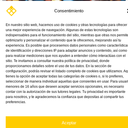
Consentimiento
En nuestro sitio web, hacemos uso de cookies y otras tecnologías para ofrecer
una mejor experiencia de navegación. Algunas de estas tecnologías son
indispensables para el funcionamiento del sitio, mientras que otras nos permit
Ejemplos de Plásticos para Mecanizado: Poliamidas, Poliacetales
optimizarlo y personalizar el contenido que te ofrecemos, mejorando así tu
y PETs Recientemente, en VINK Plastics, realizamos la primera
experiencia. Es posible que procesemos datos personales como característica
de identificación y direcciones IP para adaptar anuncios y contenido, así como
formación sobre los plásticos […]
para realizar mediciones que nos ayuden a entender cómo interactúas con el
sitio. Te invitamos a consultar nuestra política de privacidad, donde
Read More »
proporcionamos detalles sobre el uso de tus datos. En la sección de
configuración, podrás revisar el listado completo de cookies que utilizamos. Aq
tienes la opción de aceptar todas las categorías de cookies o, si lo prefieres,
seleccionar de manera individual aquellas que consientes en usar. Para usuar
menores de 16 años que deseen aceptar servicios opcionales, es necesario
contar con la autorización de sus tutores legales. Tu privacidad es importante
para nosotros, y te agradecemos la confianza que depositas al compartir tus
preferencias.
Aceptar