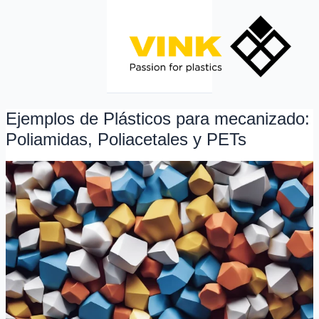
Ir
al
contenido
Ejemplos de Plásticos para mecanizado:
Ejemplos
de
Poliamidas, Poliacetales y PETs
Plásticos
para
mecanizado:
Poliamidas,
Poliacetales
y
PETs