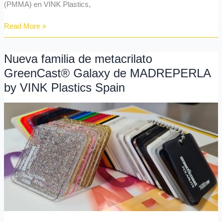
(PMMA) en VINK Plastics,
Read More »
Nueva familia de metacrilato
Nueva
familia
GreenCast® Galaxy de MADREPERLA
de
by VINK Plastics Spain
metacrilato
GreenCast®
Galaxy
de
MADREPERLA
by
VINK
Plastics
Spain