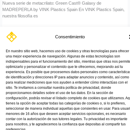
Nueva serie de metacrilato: Green Cast® Galaxy de
MADREPERLA by VINK Plastics Spain En VINK Plastics Spain,
nuestra filosofía es
Read More »
Consentimiento
En nuestro sitio web, hacemos uso de cookies y otras tecnologías para ofrecer
una mejor experiencia de navegación. Algunas de estas tecnologías son
indispensables para el funcionamiento del sitio, mientras que otras nos permit
optimizarlo y personalizar el contenido que te ofrecemos, mejorando así tu
experiencia. Es posible que procesemos datos personales como característica
de identificación y direcciones IP para adaptar anuncios y contenido, así como
para realizar mediciones que nos ayuden a entender cómo interactúas con el
TIENDA ONLINE
PRODUCTOS
APLICACIONES
CATÁLOGOS
NOTICIAS
CONTÁCTANOS
VINK
sitio. Te invitamos a consultar nuestra política de privacidad, donde
proporcionamos detalles sobre el uso de tus datos. En la sección de
configuración, podrás revisar el listado completo de cookies que utilizamos. Aq
tienes la opción de aceptar todas las categorías de cookies o, si lo prefieres,
seleccionar de manera individual aquellas que consientes en usar. Para usuar
menores de 16 años que deseen aceptar servicios opcionales, es necesario
contar con la autorización de sus tutores legales. Tu privacidad es importante
para nosotros, y te agradecemos la confianza que depositas al compartir tus
preferencias.