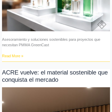
Asesoramiento y soluciones sostenibles para proyectos que
necesitan PMMA GreenCast
Read More »
ACRE vuelve: el material sostenible que
ACRE
vuelve:
conquista el mercado
el
material
sostenible
que
conquista
el