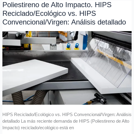
Poliestireno de Alto Impacto. HIPS
Poliestireno
de
Reciclado/Ecológico vs. HIPS
Alto
Convencional/Virgen: Análisis detallado
Impacto.
HIPS
Reciclado/Ecológico
vs.
HIPS
Convencional/Virgen:
Análisis
detallado
HIPS Reciclado/Ecológico vs. HIPS Convencional/Virgen: Análisis
detallado La más reciente demanda de HIPS (Poliestireno de Alto
Impacto) reciclado/ecológico está en