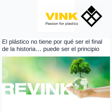
Ir
al
contenido
El plástico no tiene por qué ser el final
El
plástico
de la historia… puede ser el principio
no
tiene
por
qué
ser
el
final
de
la
historia…
puede