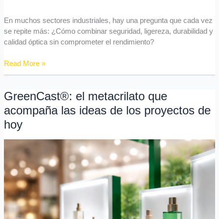
ser
el
En muchos sectores industriales, hay una pregunta que cada vez
principio
se repite más: ¿Cómo combinar seguridad, ligereza, durabilidad y
calidad óptica sin comprometer el rendimiento?
Read More »
GreenCast®: el metacrilato que
GreenCast®:
el
acompaña las ideas de los proyectos de
metacrilato
hoy
que
acompaña
las
ideas
de
los
proyectos
de
hoy