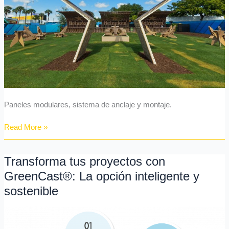
Revoluciona
el
Sector
Paneles modulares, sistema de anclaje y montaje.
Read More »
Transforma tus proyectos con
Transforma
tus
GreenCast®: La opción inteligente y
proyectos
sostenible
con
GreenCast®:
La
opción