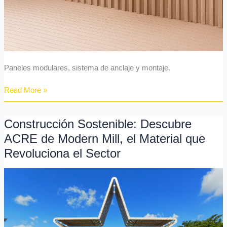
Paneles modulares, sistema de anclaje y montaje.
Read More »
Construcción Sostenible: Descubre
Construcción
Sostenible:
ACRE de Modern Mill, el Material que
Descubre
Revoluciona el Sector
ACRE
de
Modern
Mill,
el
Material
que