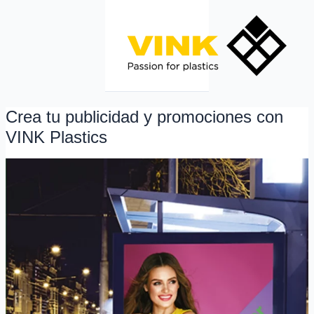
Ir
al
contenido
Crea tu publicidad y promociones con
Crea
tu
VINK Plastics
publicidad
y
promociones
con
VINK
Plastics