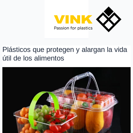
Ir
al
contenido
Plásticos que protegen y alargan la vida
Plásticos
que
útil de los alimentos
protegen
y
alargan
la
vida
útil
de
los
alimentos