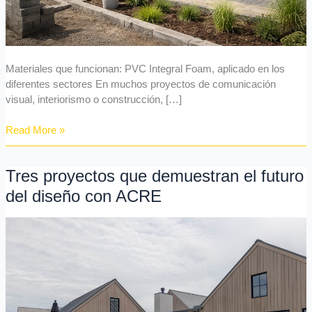
Materiales que funcionan: PVC Integral Foam, aplicado en los
diferentes sectores En muchos proyectos de comunicación
visual, interiorismo o construcción, […]
Read More »
Tres proyectos que demuestran el futuro
Tres
proyectos
del diseño con ACRE
que
demuestran
el
futuro
del
diseño
con
ACRE