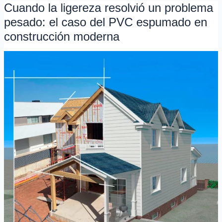
Cuando la ligereza resolvió un problema
Cuando
la
pesado: el caso del PVC espumado en
ligereza
construcción moderna
resolvió
un
problema
pesado:
el
caso
del
PVC
espumado
en
construcción
moderna