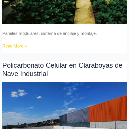
Paneles modulares, sistema de anclaje y montaje.
Read More »
Policarbonato Celular en Claraboyas de
Policarbonato
Celular
Nave Industrial
en
Claraboyas
de
Nave
Industrial