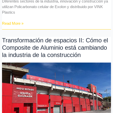
Diferentes sectores de la industria, innovación y construcción ya
utilizan Policarbonato celular de Exolon y distribuido por VINK
Plastics
Read More »
Transformación de espacios II: Cómo el
Transformación
de
Composite de Aluminio está cambiando
espacios
la industria de la construcción
II:
Cómo
el
Composite
de
Aluminio
está
cambiando
la
industria
de