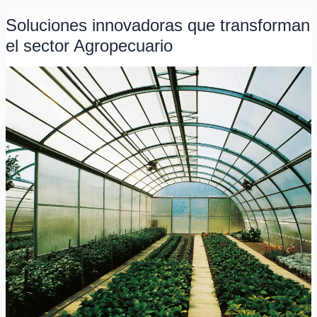
Soluciones innovadoras que transforman
Soluciones
innovadoras
el sector Agropecuario
que
transforman
el
sector
Agropecuario