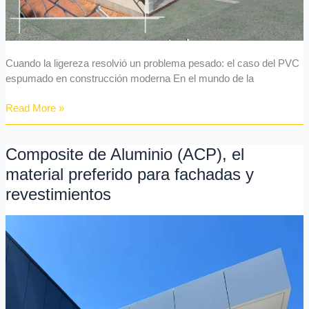
Cuando la ligereza resolvió un problema pesado: el caso del PVC
espumado en construcción moderna En el mundo de la
Read More »
Composite de Aluminio (ACP), el
Composite
de
material preferido para fachadas y
Aluminio
revestimientos
(ACP),
el
material
preferido
para
fachadas
y
revestimientos