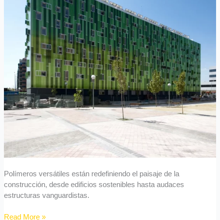
la
Construcción
Polímeros versátiles están redefiniendo el paisaje de la
construcción, desde edificios sostenibles hasta audaces
estructuras vanguardistas.
Read More »