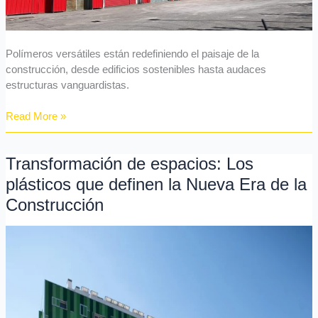
la
construcción
Polímeros versátiles están redefiniendo el paisaje de la
construcción, desde edificios sostenibles hasta audaces
estructuras vanguardistas.
Read More »
Transformación de espacios: Los
Transformación
de
plásticos que definen la Nueva Era de la
espacios:
Construcción
Los
plásticos
que
definen
la
Nueva
Era
de