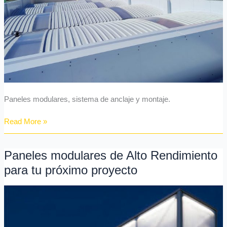
Paneles modulares, sistema de anclaje y montaje.
Read More »
Paneles modulares de Alto Rendimiento
Paneles
modulares
para tu próximo proyecto
de
Alto
Rendimiento
para
tu