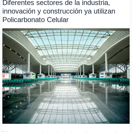
Diferentes sectores de la industria,
Diferentes
sectores
innovación y construcción ya utilizan
de
Policarbonato Celular
la
industria,
innovación
y
construcción
ya
utilizan
Policarbonato
Celular