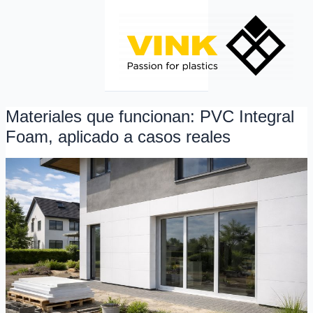
Ir
al
contenido
Materiales que funcionan: PVC Integral
Materiales
que
Foam, aplicado a casos reales
funcionan:
PVC
Integral
Foam,
aplicado
a
casos
reales